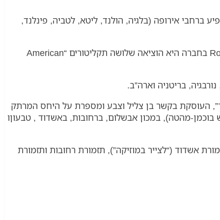
 ברחבי אירופה (בלגיה, הולנד, ליטא, לטביה, פינלנד,
בארץ הופיעה כסולנית עם תזמורות מן השורה הראשונה, הקליטה מספר פעמים עבור “קול המוזיקה”, Romeo Records-USA בחברה היא הוציאה שלושה תקליטורים “American
ורבגיה, בריטניה וארה”ב.
ר”, העוסקת בקשר בן צליל וצבע ומספרת על היחס המרתק
ש בוכמן-מהטה), במכון אבשלום, ברחובות, באשדוד , טבעוןו
רת אשדוד (“לצייר במוזיקה”), תזמורת רחובות ותזמורת