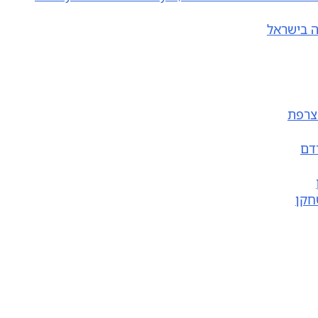
ה בישראל
 צרפת
דם
חקן