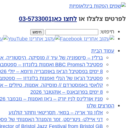
לפרטים צלצלו או
לחצו כאן
03-5733001
חיפוש:
עמוד הבית
ברלין – סימפוניה של עיר // מוסיקה, היסטוריה, אמנ
פסטיבל הBBC Proms ואמנות בלונדון – ספטמבר 2026
8 ימים בפסטיבל הג’אז באומבריה ורומא – יולי 2026
פסטיבל הג’אז של הנלי ואמנות בלונדון — ספטמבר- א
קלאסי באמסטרדם // מוסיקה. אמנות. טיולים – אוקטו
8 ימים בפרובאנס – אוקטובר 2026
מניו אורלינס לניו יורק – ג’אז ואמנות – נובמבר 2026
המרצים שלנו
אלון גור אריה – במאי, תסריטאי וחוקר קולנוע
דני איילט- גיטריסט, זמר והמנהל האמנותי של פסט
irector of Bristol Jazz Festival from Bristol GB