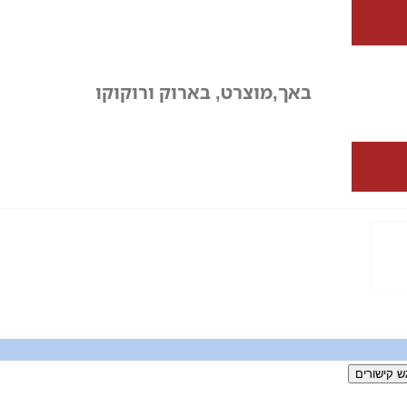
באך,מוצרט, בארוק ורוקוקו
ש קישורים