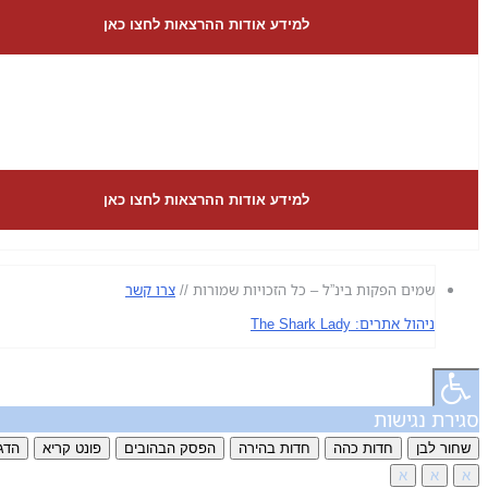
למידע אודות ההרצאות לחצו כאן
למידע אודות ההרצאות לחצו כאן
שמים הפקות בינ”ל – כל הזכויות שמורות //
צרו קשר
ניהול אתרים: The Shark Lady
סגירת נגישות
שחור לבן
חדות כהה
חדות בהירה
הפסק הבהובים
פונט קריא
הדג
א
א
א