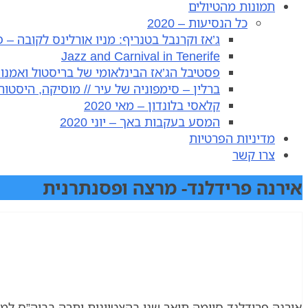
תמונות מהטיולים
כל הנסיעות – 2020
ג’אז וקרנבל בטנריף: מניו אורלינס לקובה – פברו
Jazz and Carnival in Tenerife
פסטיבל הג’אז הבינלאומי של בריסטול ואמנות בל
ברלין – סימפוניה של עיר // מוסיקה, היסטוריה
קלאסי בלונדון – מאי 2020
המסע בעקבות באך – יוני 2020
מדיניות הפרטיות
צרו קשר
אירנה פרידלנד- מרצה ופסנתרנית
אירנה פרידלנד סיימה תואר שני בהצטיינות יתרה בביה”ס למ