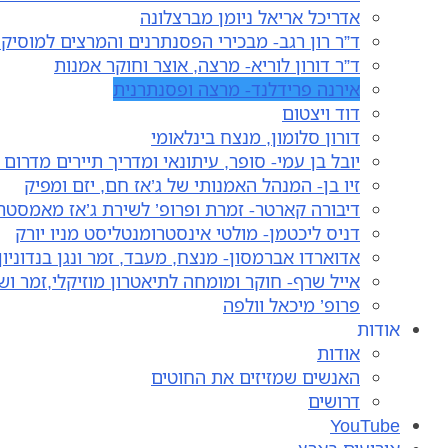
אדריכל אריאל ניומן מברצלונה
ד”ר רון רגב- מבכירי הפסנתרנים והמרצים למוסיק
ד”ר דורון לוריא- מרצה, אוצר וחוקר אמנות
אירנה פרידלנד- מרצה ופסנתרנית
דוד ויצטום
דורון סלומון, מנצח בינלאומי
יובל בן עמי- סופר, עיתונאי ומדריך תיירים מדרום
זיו בן- המנהל האמנותי של ג’אז חם, יזם ומפיק
דיבורה קארטר- זמרת ופרופ’ לשירת ג’אז מאמסטר
דניס ליכטמן- מולטי אינסטרומנטליסט מניו יורק
אדוארדו אברמסון- מנצח, מעבד, זמר ונגן בנדוניון
אייל שרף- חוקר ומומחה לתיאטרון מוזיקלי,זמר וש
פרופ’ מיכאל וולפה
אודות
אודות
האנשים שמזיזים את החוטים
דרושים
YouTube