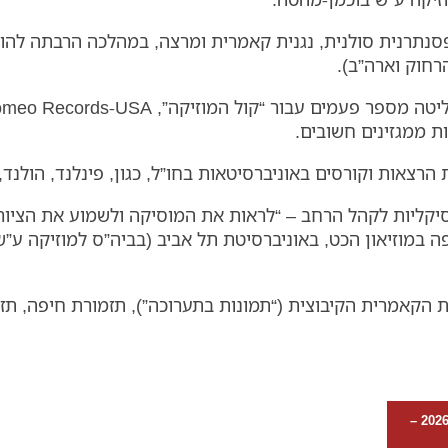
נתרנית סולנית, נגנית קאמרית ומרצה, במהלכה הרבתה להופיע
הרחוק וארה”ב).
צאות וקורסים באוניברסיטאות בחו”ל, כגון, פינלנד, הולנד, נ
סיקליות לקהל הרחב – “לראות את המוסיקה ולשמוע את הציו
פה במוזיאון הכט, באוניברסיטת תל אביב (בביה”ס למוזיקה ע”
הקאמרית הקיבוצית (“תמונות בתערוכה”), תזמורת חיפה, תזמו
לנסיעה לפסטיבל הביביסי פרומס בלונדון עם אירנה פרידלנד – ספטמבר 2026 –