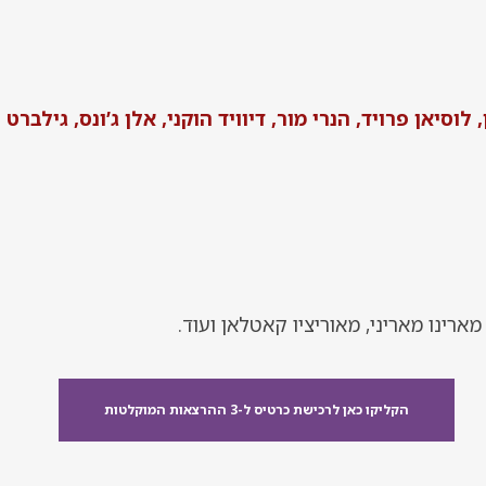
וסיאן פרויד, הנרי מור, דיוויד הוקני, אלן ג’ונס, גילברט ו
י, מארינו מאריני, מאוריציו קאטלאן ועוד.
הקליקו כאן לרכישת כרטיס ל-3 ההרצאות המוקלטות