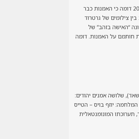
ואם במאה ה-19 נחת על האמנות משומקום אוייב חדש – הצילום, הרי שעד תחילת המאה ה-20 דומה כי האמנות כבר
ין צילומים של גרטרוד
מונה “האישה בזהב” של
את חותמם על האמנות. דומה
שאד), שלושה אמנים יהודים:
המלחמה: יוזף בויס – הטייס
, תערוכתו המונומנטאלית