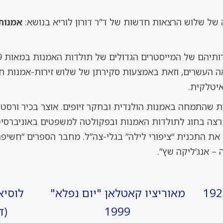
 של שלוש הרצאות חדשות של ד”ר דורון לוריא בנושא:
אמנות
 העשרים, וזאת באמצעות סקירתן של שלוש זירות-אמנות חש
איטלקית.
ת שהתמחה באמנות הולנדית ובחקר זיופים. אוצר בכיר ורסטור
צה בחוג לתולדות האמנות ובפקולטה למשפטים באוניברסיטת
משך שלוש שנים (2005-2008) את התכנית “ציפורי לילה” בגלי-צה”ל. מחבר הספרים
 – אנג’ליקה שץ”.
מאוריציו קאטלאן "יום נפלא"
לוסיא
1999
(די