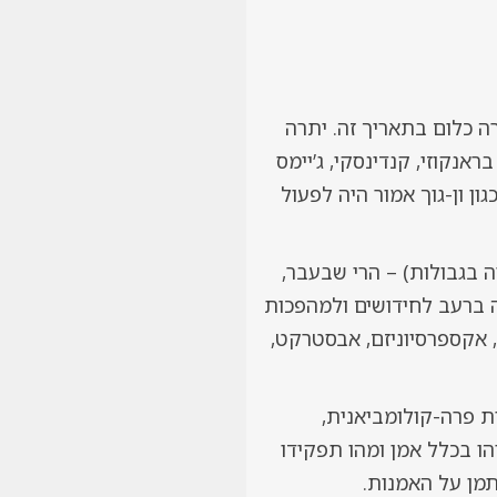
1.1.19. לאמיתו של דבר – לא קרה כלום בתאריך זה. יתרה
אנקוזי, קנדינסקי, ג’יימס
ו להתחיל לעבוד עוד בשלהי המאה ה-19. אפילו צייר כגון ון-גוך אמור היה לפעול
 בגבולות) – הרי שבעבר,
ה ברעב לחידושים ולמהפכות
ם, אקספרסיוניזם, אבסטרקט,
ת פרה-קולומביאנית,
הו בכלל אמן ומהו תפקידו
תמן על האמנות.