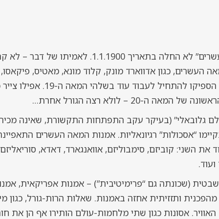
מיותר לציין כי “אמנות המאה העשרים” לא החלה בתאריך 00
 העשרים, כגון אדווארד מונק, קלוד מונא, מאטיס, פיקאסו, בר
אנסור ואחרים – בכלל נולדו ואף הספיק
ה-20 – לולא רצה הגורל אחרת…
לם גלובאלי” (בעיקר עקב התפתחות התקשורת, שאינה מכירה
יימו “אסכולות” רגיונאליות. אמנות המאה העשרים התאפיינ
ד את השני: קוביזם, סימבוליזם, אוואנגארד, דאדא, סוריאליז
ועוד.
טית (שכונתה גם “פרימיטיבית”) – אמנות אפריקאית, אמנו
מהפכנית ותזזיתית אחזה באמנות. שאלות הרות-גורל, כגון מי
אוויר. אסונות כגון שתי מלחמות-עולם הותירו אף הן את חו