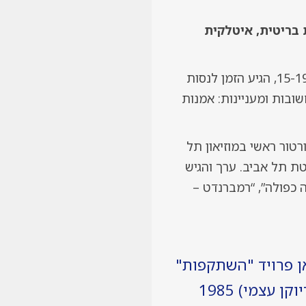
 בריטית, איטלקית
אחרי שלמדנו על חייהם ועל יצירותיהם של המייסטרים הגדולים של תולדות האמנות במאות 15-19, הגיע הזמן לנסות
ובות ומעניינות: אמנות
טור ראשי במוזיאון תל
 תל אביב. ערך והגיש
 “חשיפה כפולה”, “רמברנדט –
ן פרויד "השתקפות"
וקן עצמי) 1985