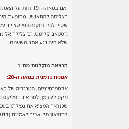
הצליחה להתאושש מהופעת היריב 
שטיין לבין דיוקנה כפי שצוייר ע
גוסטאב קלימט. גם צלילה אל נב
שלא היה רגע אחד משעמם…
הרצאה מוקלטת מס’ 1
אמנות גרמנית במאה ה-20:
אקספרסיוניזם, הטרגדיה של פאול
מקס ליברמן, לסר אורי ופליקס נ
שכנראה המציא את נפילתו בשבי,
במוזיאון תל-אביב לאמנות (2011) והבעייה שלו עם שמשון הגיבור ומעלליו בעזה.