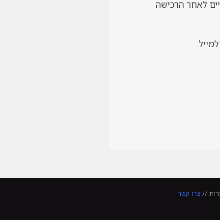
 ברכישה ניתן לכתוב בווטסאפ למס’ נייד 0544347213 או למייל
רות //
צרו קשר