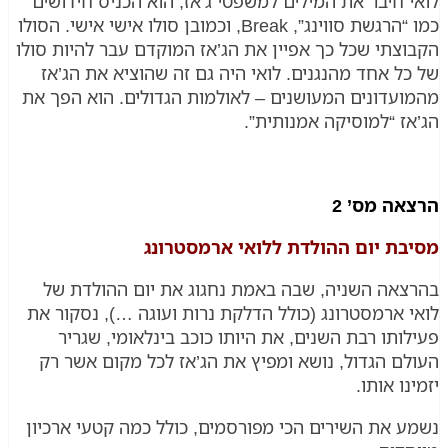
 חיבר את המילים למשפטי ג’אז, הוא הכניס חידושים
כמו “הרגשת סווינג”, Break, וכמובן סולו אישי אישי. הסולו
צתי שכל כך אפיין את הג’אז המוקדם עבר להיות סולו
ל אחד מהנגנים. לואי היה גם זה שהוציא את הג’אז
עדונים המעושנים – לאולמות הגדולים. הוא הפך את
ז “למוסיקה אמנותית”.
ה מס’ 2
ת יום ההולדת ללואי ארמסטרונג
אה השניה, שבה באמת נחגוג את יום ההולדת של
 ארמסטרונג (כולל הדלקת נרות ועוגה …), נסקור את
ותו רבת השנים, את היותו כוכב בינלאומי, שגריר
ם הגדול, נושא ומפיץ את הג’אז לכל מקום אשר רק
ו אותו.
 את השירים הכי מפורסמים, כולל כמה קטעי ארכיון