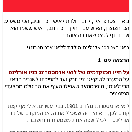
 הצטרפו אלי, ליום הולדת לאיש הכי חביב, הכי משפיע,
חצוצרן, האיש עם החיוך הכי רחב, האיש ששמו הוא
רדף לג’אז שאנו כה אוהבים.
 הצטרפו אלי ליום הולדת ללואי ארמסטרונג!
ה מס’ 1
ייו המוקדמים של לואי ארמסטרונג בניו אורלינס
,
מעבר לשיקאגו וניו יורק ועד להפיכתו לשגריר הג’אז
לאומי, סופרסטאר שאפילו העיף את הביטלס ממצעדי
ונים.
לואי ארמסטרונג נולד ב 1901. בגיל עשרים, אולי אף קצת
 לכן, הוא היה זה ששכלל את הג’אז המוקדם של ניו
ינס – לכלל שפה אחת משמעותית וחשובה.