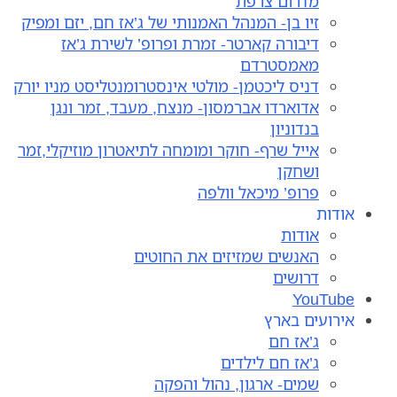
מדרום צרפת
זיו בן- המנהל האמנותי של ג’אז חם, יזם ומפיק
דיבורה קארטר- זמרת ופרופ’ לשירת ג’אז
מאמסטרדם
דניס ליכטמן- מולטי אינסטרומנטליסט מניו יורק
אדוארדו אברמסון- מנצח, מעבד, זמר ונגן
בנדוניון
אייל שרף- חוקר ומומחה לתיאטרון מוזיקלי,זמר
ושחקן
פרופ’ מיכאל וולפה
אודות
אודות
האנשים שמזיזים את החוטים
דרושים
YouTube
אירועים בארץ
ג’אז חם
ג’אז חם לילדים
שמים- ארגון, נהול והפקה