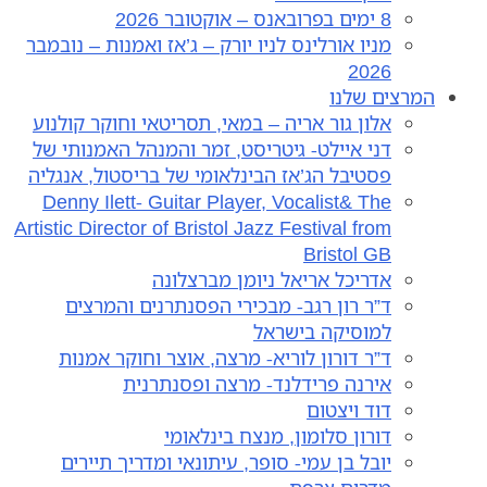
8 ימים בפרובאנס – אוקטובר 2026
מניו אורלינס לניו יורק – ג’אז ואמנות – נובמבר
2026
המרצים שלנו
אלון גור אריה – במאי, תסריטאי וחוקר קולנוע
דני איילט- גיטריסט, זמר והמנהל האמנותי של
פסטיבל הג’אז הבינלאומי של בריסטול, אנגליה
Denny Ilett- Guitar Player, Vocalist& The
Artistic Director of Bristol Jazz Festival from
Bristol GB
אדריכל אריאל ניומן מברצלונה
ד”ר רון רגב- מבכירי הפסנתרנים והמרצים
למוסיקה בישראל
ד”ר דורון לוריא- מרצה, אוצר וחוקר אמנות
אירנה פרידלנד- מרצה ופסנתרנית
דוד ויצטום
דורון סלומון, מנצח בינלאומי
יובל בן עמי- סופר, עיתונאי ומדריך תיירים