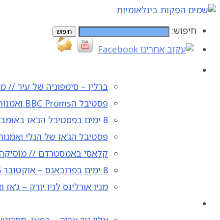
חיפוש:
ברלין – סימפוניה של עיר // מו
פסטיבל הBBC Proms ואמנות בלונדון – ספטמבר 2026
8 ימים בפסטיבל הג’אז באומבריה ורומא – יולי 2026
פסטיבל הג’אז של הנלי ואמנות 
קלאסי באמסטרדם // מוסיקה. אמ
8 ימים בפרובאנס – אוקטובר 2026
מניו אורלינס לניו יורק – ג’אז וא