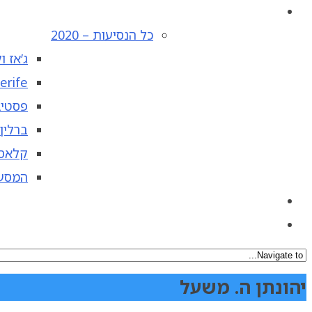
כל הנסיעות – 2020
ג’אז ו
erife
פסטיבל
ברלין 
קלאסי 
המסע ב
יהונתן ה. משעל