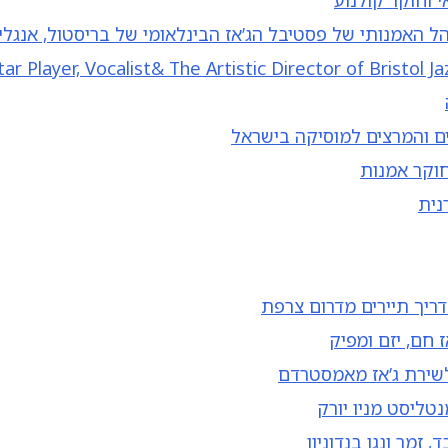
י וחוקר קולנוע
נהל האמנותי של פסטיבל הג’אז הבינלאומי של בריסטול, אנגלי
ar Player, Vocalist& The Artistic Director of Bristol J
ים והמרצים למוסיקה בישראל
וחוקר אמנות
נית
מדריך תיירים מדרום צרפת
ז חם, יזם ומפיק
לשירת ג’אז מאמסטרדם
נטליסט מניו יורק
זמר ונגן בנדוניון