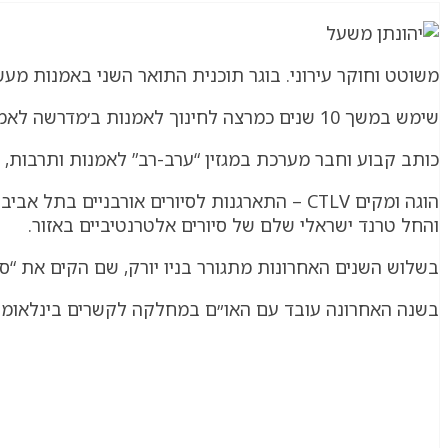
משוטט וחוקר עירוני. בוגר תוכנית התואר השני באמנות מע
שימש במשך 10 שנים כמרצה לחינוך לאמנות ב׳מדרשה לאמנות׳, מכללת בית ברל.
כותב קבוע וחבר מערכת במגזין “ערב-רב” לאמנות ותרבות, וכ
והחל טרנד ישראלי שלם של סיורים אלטרנטיביים באזור.
בשלוש השנים האחרונות מתגורר בניו יורק, שם הקים את “סיו
בשנה האחרונה עובד עם האו״ם במחלקה לקשרים בינלאומיי