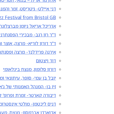
אלון גור אריה – במאי, תסריטא
דני איילט- גיטריסט, זמר והמ
azz Festival from Bristol GB
אדריכל אריאל ניומן מברצלונה
ד”ר רון רגב- מבכירי הפסנתרנ
ד”ר דורון לוריא- מרצה, אוצר 
אירנה פרידלנד- מרצה ופסנתר
דוד ויצטום
דורון סלומון, מנצח בינלאומי
יובל בן עמי- סופר, עיתונאי ו
זיו בן- המנהל האמנותי של ג’א
דיבורה קארטר- זמרת ופרופ’ 
דניס ליכטמן- מולטי אינסטרומ
אדוארדו אברמסון- מנצח, מעבד, 