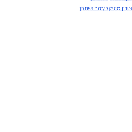
רון מוזיקלי,זמר ושחקן