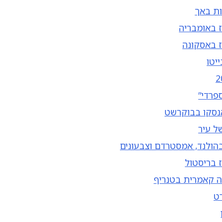
ת באך
 באומבריה
ז באסקונה
יטו
פרדי”
אנסקו בבוקרשט
ל עיר
הולנד, אמסטרדם וצבעונים
 בריסטול
ה קאמרית בטנריף
ט