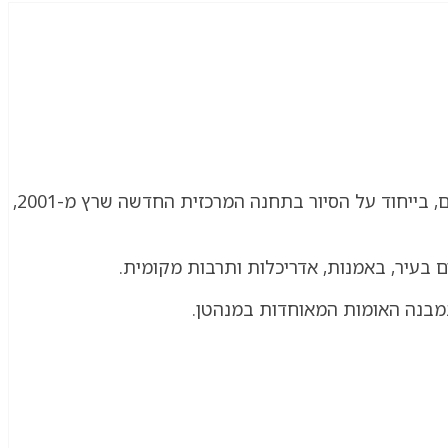
הוגה ומקים CTLV – התארגנות לסיורים אורבניים בתל אביב יפו, שזכתה בפרסים בינלאומיים וסיקור חדשותי מרחבי העולם, בייחוד על הסיור בתחנה המרכזית החדשה שרץ מ-2001,
ים בעיר, באמנות, אדריכלות ותרבות מקומית.
מבנה האומות המאוחדות במנהטן.