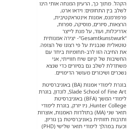
הקהל. מתוך כך, הרעיון המנחה אותי הינו
לשלב בין התחומים: וידאו ארט,
פרפורמנס, אמנות אינטראקטיבית,
הרצאות, סיורים, מוסיקה, ספרות,
אדריכלות, ועוד, על מנת לייצר
“Gesamtkunstwurk”- יצירה אמנותית
טוטאלית שנבנית על פי רצונו של הצופה.
את החיבה הזו לרב-תחומיות ביחד עם
החשיבות של קיום שיח חווייתי, אני
משתדלת לשלב גם בסיורים כדי שנצא
נשכרים ושיכורים מעושר הדימויים.
בוגרת לימודי אמנות (BA) באוניברסיטת
Slade School of Fine Art, לונדון, בוגרת
לימודי המשך (BFA) באוניברסיטת
Hunter College, ניו יורק, בוגרת לימודי
תואר שני (MA) בתולדות האמנות, אוצרות
ותרבות חזותית באוניברסיטת בן גוריון,
וכעת במהלך לימודי תואר שלישי (PHD)