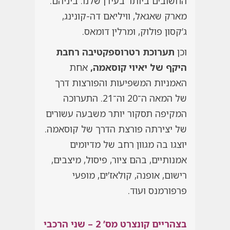
החשובים ביותר בעידן שלנו. ביניהם:
מארק שאגאל, וויליאם דה-קונינג,
ג’קסון פולוק, ומרלין דומאס.
וכן
תערוכת רטרוספקטיבה רחבת
היקף של יאיוי קוסאמה,
אחת
האמניות המשפיעות והפורצות דרך
של המאה ה־20 וה־21. התערוכה
המקיפה תסקור יותר משבעה עשורים
של יצירתה פורצת הדרך של קוסאמה.
יוצגו בה מגוון רחב של מדיומים
אמנותיים, בהם ציור, פיסול, מיצבים,
רישום, אופנה, קולאז’ים, מופעי
פרפורמנס ועוד.
בצהריים
קונצרט מס’ 2 –
שני הרכבי