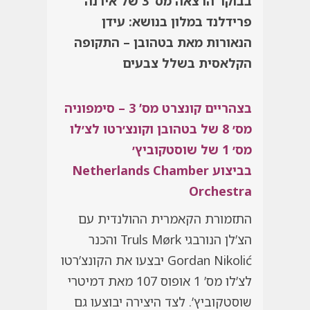
בבוקר הרצאה מס’ 3 של אירנה
פרידלנד במלון בנושא:
עידן
הנאורות מאת בטהובן –
התקופה
הקלאסית בשלל צבעים
בצהריים קונצרט מס’ 3 – סימפוניה
מס׳ 8 של בטהובן וקונצ׳רטו לצ׳לו
מס׳ 1 של שוסטקוביץ׳
בביצוע
Netherlands Chamber
Orchestra
התזמורת הקאמרית ההולנדית עם
הצ’לן הנורבגי Truls Mørk והכנר
Gordan Nikolić יבצעו את הקונצ’רטו
לצ’לו מס’ 1 אופוס 107 מאת דמיטרי
שוסטקוביץ’. לצד היצירה יבוצעו גם