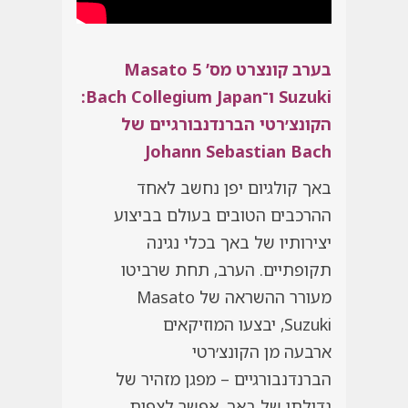
בערב קונצרט מס’ 5
Masato
Suzuki
ו־
Bach Collegium Japan
:
הקונצ׳רטי הברנדנבורגיים של
Johann Sebastian Bach
באך קולגיום יפן נחשב לאחד
ההרכבים הטובים בעולם בביצוע
יצירותיו של באך בכלי נגינה
תקופתיים. הערב, תחת שרביטו
מעורר ההשראה של Masato
Suzuki, יבצעו המוזיקאים
ארבעה מן הקונצ׳רטי
הברנדנבורגיים – מפגן מזהיר של
גדולתו של באך. אפשר לצפות