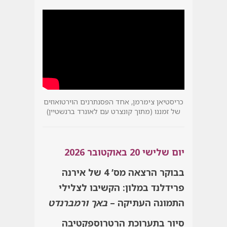
כריסטיאן צימרמן, אחד הפסנתרנים הוירטואוזים
של זמננו (מתוך קונצרט עם לאונרד ברנשטיין)
יום שלישי 20 באוקטובר 2026
בבוקר הרצאה מס’ 4 של אירנה
פרידלנד במלון:
הקשיבו לצלילי
התמונה העתיקה –
באך ורמברנדט
סיור בתערוכת הרטרוספקטיבה