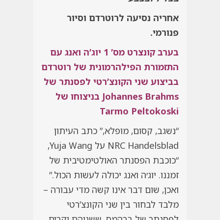
אחריה נסיעה לרוטרדם וסיור
פנורמי.
בערב קונצרט מס’ 1 יוג’ה ואנג עם
התזמורת הפילהרמונית של רוטרדם
בביצוע שני הקונצ’רטי לפסנתר של
Johannes Brahms בניצוחו של
Tarmo Peltokoski
“נשגב, קסום, מופלא,” כתב העיתון
NRC Handelsblad על
Yuja Wang
,
“כוכבת הפסנתר האולטימטיבית של
זמננו. יוג׳ה ואנג יכולה לעשות הכול.”
ואכן, שום דבר אינו קשה מדי עבורה –
מלבד לבחור בין שני הקונצ’רטי
לפסנתר של ברהמס, ששניהם יקרים