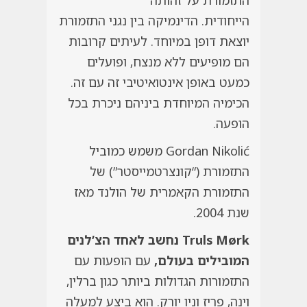
התזמורת על זהותה
הייחודית. הדינמיקה בין נגני התזמורת
יוצאת דופן במיוחד. לעיתים קרובות
הם מופיעים ללא מנצח, ופועלים
כמעט באופן אינטואיטיבי זה עם זה.
הכימיה המיוחדת ביניהם ניכרת בכל
הופעה.
Gordan Nikolić משמש כמוביל
התזמורת (“קונצרטמייסטר”) של
התזמורת הקאמרית של הולנד מאז
שנת 2004.
Truls Mørk נחשב לאחד הצ’לנים
המובילים בעולם,
עם הופעות עם
התזמורות הגדולות ביותר כגון ברלין,
וינה, פריז וניו יורק. הוא ביצע למעלה