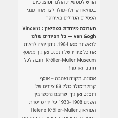
הורש לממשלת הולנד ומוצג כיום
במוזיאון קרולר-מולר לצד אחד מגני
הפסלים הגדולים באירופה.
תערוכה מיוחדת במוזיאון : Vincent
van Gogh — כל הציורים שלנו
לראשונה מאז 1984, ניתן יהיה לראות
את כל ציוריו של וינסנט ואן גוך מאוסף
Kröller-Müller Museum. חובה לכל
חובבי ואן גוך!
אמונה, תקווה ואהבה – אוסף
קרולר־מולר כולל 88 ציורים של
וינסנט ואן גוך, שרובם נרכשו בין
השנים 1908–1930 על ידי מייסדת
המוזיאון, Helene Kröller-Müller.
בתערוכה מוצגים כל הציורים בהתייחס