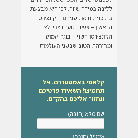
לליבה במידה שווה. לכן היא מבצעת
בתוכנית זו את שניהם: הקונצ׳רטו
הראשון – צעיר, סוער ויצרי, לצד
הקונצ׳רטו השני – בוגר, עמוק
ומהורהר. הטוב שבשני העולמות.
קלאסי באמסטרדם. אל
תחמיצו! השאירו פרטיכם
ונחזור אליכם בהקדם.
שם מלא (חובה)
אימייל (חובה)