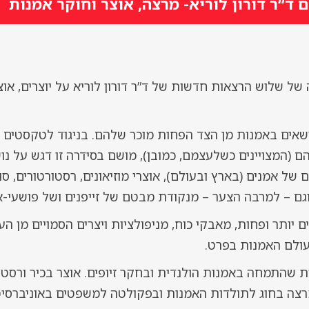
 ד“ר דורון לוריא- מרצה, אוצר וחוקר אמנות
של שלוש הרצאות חדשות של ד”ר דורון לוריא על יוצרים, אוצר
שאים באמנות מן הצד הפחות מוכר שלהם. בניגוד לטקסטים ה
ם (המצויינים כשלעצמם, כמובן), מושם בסידרה זו דגש על נו
של אמנים (בארץ ובעולם), אוצרי מוזיאונים, רסטורטורים, ס
 וגם – למרבה הצער – מנקודת מבטם של זייפנים ושל פושעי-א
ם יותר ופחות, מאבקי כוח, מניפולציות ויצרים הסמויים מן העי
עולם האמנות בפרט.
ת שהתמחה באמנות הולנדית ובחקר זיופים. אוצר בכיר ורסטור
צה בחוג לתולדות האמנות ובפקולטה למשפטים באוניברסיטת