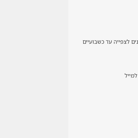
ת לאחר הרכישה ויהיו זמינים לצפייה עד כשבועיים
 ברכישה ניתן לכתוב בווטסאפ למס’ נייד 0544347213 או למייל