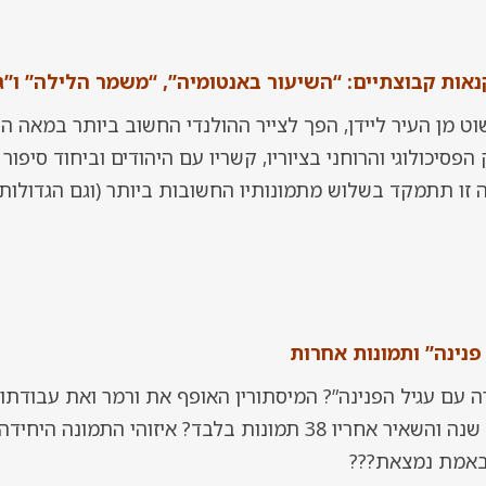
קנאות קבוצתיים: “השיעור באנטומיה”, “משמר הלילה” ו”ג
פסיכולוגי והרוחני בציוריו, קשריו עם היהודים וביחוד סיפור 
 זו תתמקד בשלוש מתמונותיו החשובות ביותר (וגם הגדולות 
פנינה” ותמונות אחרות
 עם עגיל הפנינה”? המיסתורין האופף את ורמר ואת עבודתו 
ורמר, אזרח העיר דלפט, שחי 43 שנה והשאיר אחריו 38 תמונות בלבד? אי
 באמת נמצאת???