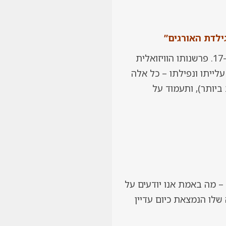
ילדת האורגים”
רמברנדט ון ריין, בנו של טוחן פשוט מן העיר ליידן, הפך לצייר ההולנדי החשוב ביותר במאה ה-17. פרשנותו הוויזואלית
עלייתו ונפילתו – כל אלה
ביותר), ותעמוד על
– מה באמת אנו יודעים על
זוהי התמונה היחידה שלו הנמצאת כיום עדיין