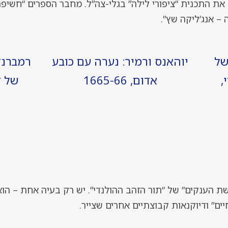
משך שלוש שנים (2005-2008) את התכנית “ציפורי לילה” בגלי-צה”ל. מחבר הספרים
 – אנג’ליקה שץ”.
של
יוהאנס ורמיר: נערה עם כובע
רמברנד
,
אדום, 1665-66
של דו
ת הענקים” של “תור הזהב ההולנדי”. יש רק בעיה אחת – הוא
ם” ודיוקנאות קבוצתיים אחרים שצייר.